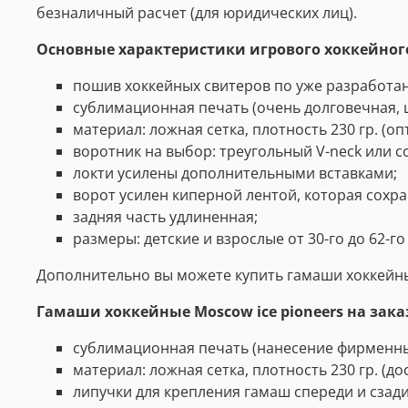
безналичный расчет (для юридических лиц).
Основные характеристики игрового хоккейного
пошив хоккейных свитеров по уже разработа
сублимационная печать (очень долговечная, ц
материал: ложная сетка, плотность 230 гр. (
воротник на выбор: треугольный V-neck или со
локти усилены дополнительными вставками;
ворот усилен киперной лентой, которая сохран
задняя часть удлиненная;
размеры: детские и взрослые от 30-го до 62-го
Дополнительно вы можете купить гамаши хоккейны
Гамаши хоккейные
Moscow ice pioneers
на зака
сублимационная печать (нанесение фирменны
материал: ложная сетка, плотность 230 гр. (д
липучки для крепления гамаш спереди и сзади