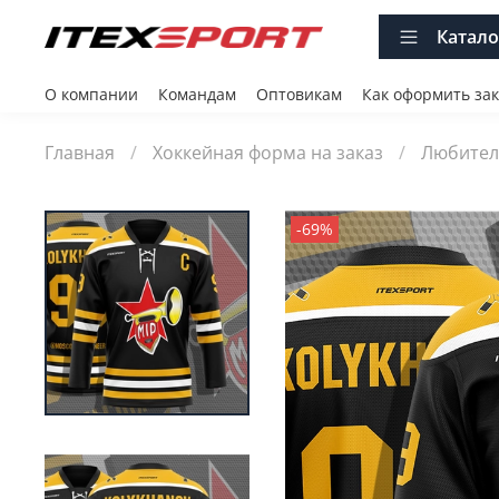
Катало
О компании
Командам
Оптовикам
Как оформить зак
Главная
Хоккейная форма на заказ
Любител
-69%