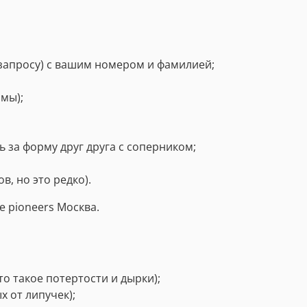
запросу) с вашим номером и фамилией;
рмы);
ь за форму друг друга с соперником;
в, но это редко).
e pioneers
Москва.
то такое потертости и дырки);
х от липучек);