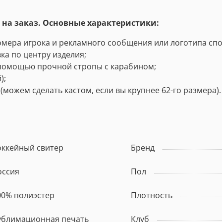
на заказ. Основные характеристики:
омера игрока
и
рекламного
сообщения
или
логотипа
спо
ка по центру изделия;
с помощью прочной стропы с карабином;
);
 (можем сделать кастом, если вы крупнее 62-го размера).
оккейный свитер
Бренд
оссия
Пол
00% полиэстер
Плотность
ублимационная печать
Клуб