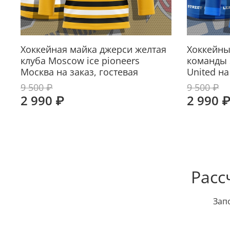
Хоккейная майка джерси желтая
Хоккейны
клуба Moscow ice pioneers
команды 
Москва на заказ, гостевая
United н
9 500 ₽
9 500 ₽
2 990 ₽
2 990 
Расс
Зап