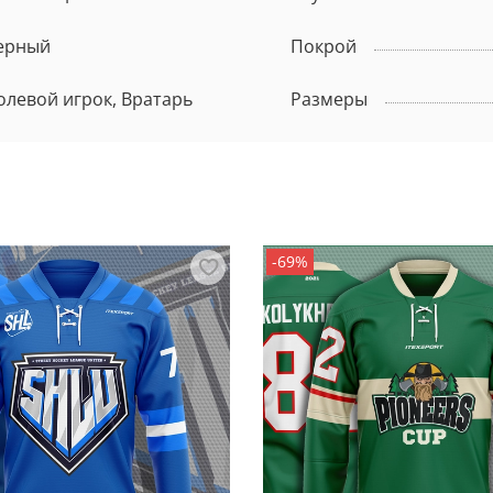
ерный
Покрой
олевой игрок, Вратарь
Размеры
-69%