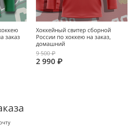
 хоккею
Хоккейный свитер сборной
а заказ
России по хоккею на заказ,
домашний
9 500 ₽
2 990 ₽
аказа
очту