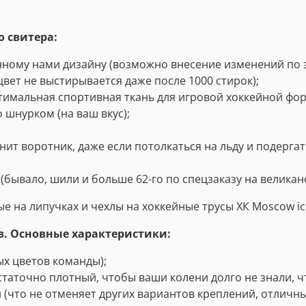
 свитера:
нному нами дизайну (возможно внесение изменений по 
вет не выстирывается даже после 1000 стирок);
оптимальная спортивная ткань для игровой хоккейной фо
 шнурком (на ваш вкус);
ит воротник, даже если потолкаться на льду и подергат
 (бывало, шили и больше 62-го по спецзаказу на великано
е на липучках и чехлы на хоккейные трусы ХК
Moscow ic
з. Основные характеристики:
х цветов команды);
остаточно плотный, чтобы ваши колени долго не знали, ч
 (что не отменяет других вариантов креплений, отличны