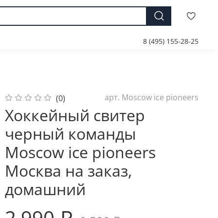
8 (495) 155-28-25
арт.
Moscow ice pioneers
(0)
Хоккейный свитер
черный команды
Moscow ice pioneers
Москва на заказ,
домашний
2 990 ₽