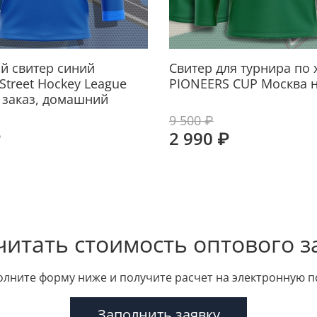
й свитер синий
Свитер для турнира по
Street Hockey League
PIONEERS CUP Москва н
а заказ, домашний
9 500 ₽
₽
2 990 ₽
читать стоимость оптового з
олните форму ниже и получите расчет на электронную п
Заполнить заявку