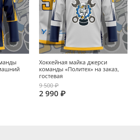
оманды
Хоккейная майка джерси
омашний
команды «Политех» на заказ,
гостевая
9 500 ₽
2 990 ₽