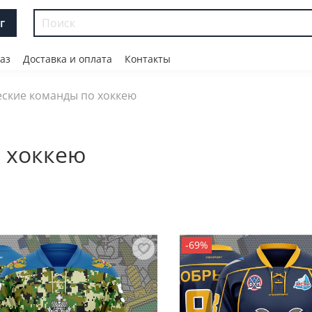
г
аз
Доставка и оплата
Контакты
еские команды по хоккею
 хоккею
-69%