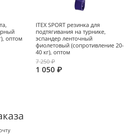
та,
ITEX SPORT резинка для
I
ерный
подтягивания на турнике,
п
), оптом
эспандер ленточный
фиолетовый (сопротивление 20-
(
40 кг), оптом
7 250 ₽
1
1 050 ₽
аказа
очту