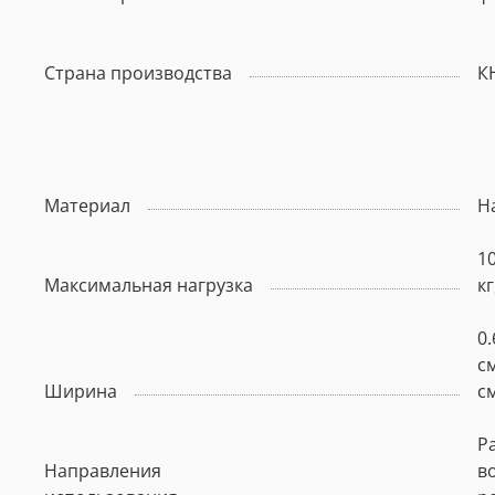
Страна производства
К
Материал
Н
10
Максимальная нагрузка
кг
0.
см
Ширина
с
Р
Направления
в