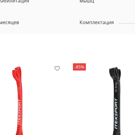
еабилитация
мышц
 месяцев
Комплектация
-85%